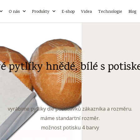
O nás
Produkty
E-shop
Videa
Technologie
Blog
é pytlíky hnědé, bílé s potisk
vyrábíme pytlíky dle požadavků zákazníka a rozměru.
máme standartní rozměr.
možnost potisku 4 barvy