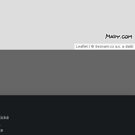
Leaflet
|
©
Seznam.cz a.s.
a další
tické
,
te