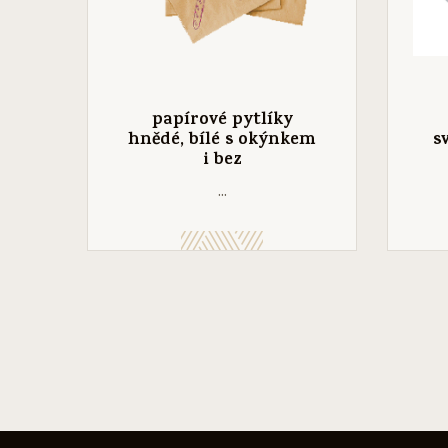
papírové pytlíky
hnědé, bílé s okýnkem
s
i bez
...