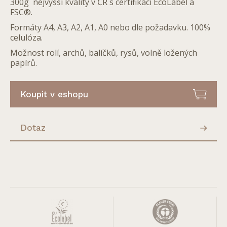
300g nejvyšší kvality v ČR s certifikaci EcoLabel a
FSC®.
Formáty A4, A3, A2, A1, A0 nebo dle požadavku. 100%
celulóza.
Možnost rolí, archů, balíčků, rysů, volně ložených
papírů.
Koupit v eshopu
Dotaz