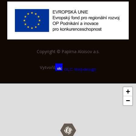
Copyright © Papírna Aloisov a.s.
Vytvořil
OLC Webdesign
+
−