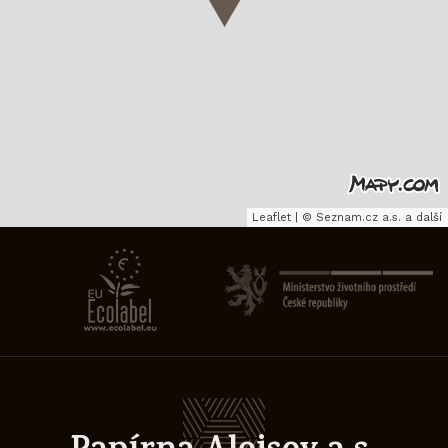
Leaflet
|
©
Seznam.cz a.s.
a další