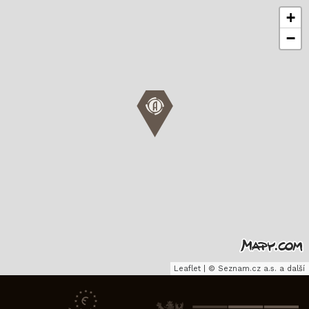
+
−
Leaflet
|
©
Seznam.cz a.s.
a další