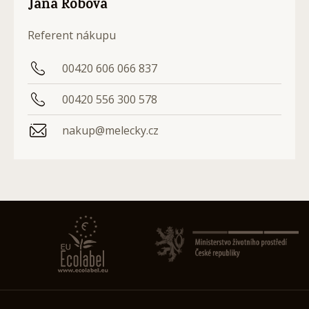
Jana Robová
Referent nákupu
00420 606 066 837
00420 556 300 578
nakup@melecky.cz