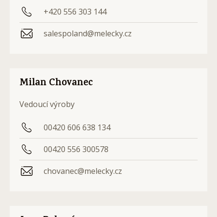
+420 556 303 144
salespoland@melecky.cz
Milan Chovanec
Vedoucí výroby
00420 606 638 134
00420 556 300578
chovanec@melecky.cz