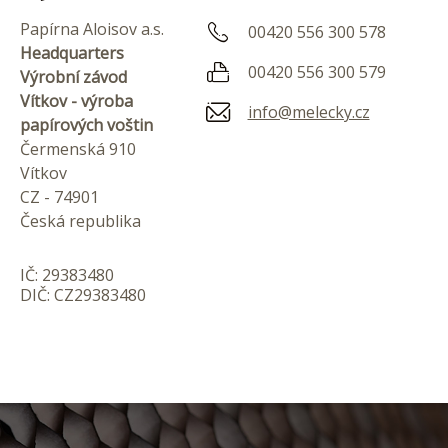
Papírna Aloisov a.s.
00420 556 300 578
Headquarters
00420 556 300 579
Výrobní závod
Vítkov - výroba
info@melecky.cz
papírových voštin
Čermenská 910
Vítkov
CZ - 74901
Česká republika
IČ: 29383480
DIČ: CZ29383480