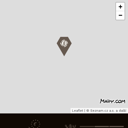
+
−
Leaflet
|
©
Seznam.cz a.s.
a další