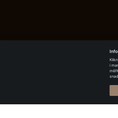
Inf
Klik
i ma
měři
snad
Papírna Aloisov
a.s.