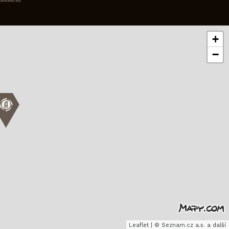
+
−
Leaflet
|
©
Seznam.cz a.s.
a další