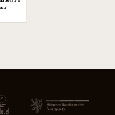
materiály a
any