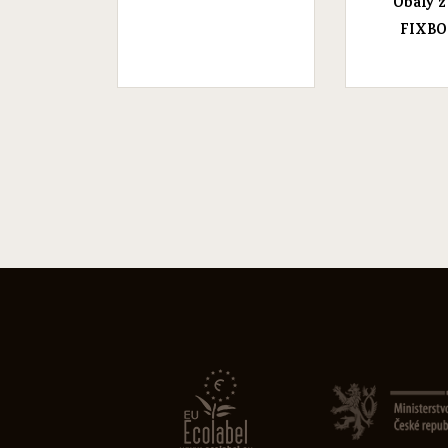
Obaly z
FIXB