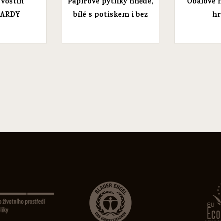
 voštin
Papírové pytlíky hnědé,
Obalové 
OARDY
bílé s potiskem i bez
hr